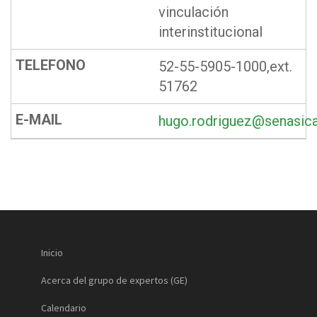
vinculación
interinstitucional
52-55-5905-1000,ext.
51762
hugo.rodriguez@senasic
Inicio
Acerca del grupo de expertos (GE)
Calendario